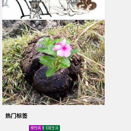
热门标签
改革
道德
分析
医疗
改革
毛主席
易经
智慧
姓氏文化
谱牒文化
百家姓
家谱
疫情
口罩
物价
涨价
贫富悬殊
两极分化
共同富裕
数字
玄机
风水
能量
磁场
改运
打压中医
抹黑中医
反中医
组织
阴谋
危机
易经
预测学
博士
研究生
公有制经济
私有制
人民领袖
央视
采访
汇惠万家
蔡一安
易经
智慧
解析
人生
密码
丁香医生
养生
秘诀
中医
蔡一安
汇惠万家
端午感怀
汇惠万家
生命之轮
平台作用
创业
故事
蔡一安
信用中国
年会
诚信
企业
荣誉
蔡一安
姓氏文化
宗亲
商务
活动
易学
汇智人生
智慧
讲座
电子商务
诚信
汇惠万家
示范企业
疫情
情况
工作
研究
怀念
亲人
关注社会底层生活
撞墙
选择
智慧
雨泽
书画院
中医
养生之道
亚健康
慢性病