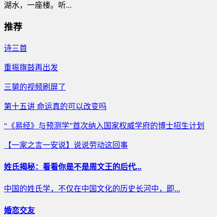
湖水，一座楼。听...
推荐
诗三首
重振旗鼓再出发
三舅的视频刷屏了
第十五讲 命运真的可以改变吗
“《易经》与预测学”首次纳入国家权威学府的博士招生计划
【一家之言一安说】说说劳动这回事
姓氏揭秘：看看你是不是周文王的后代...
中国的姓氏学，不仅在中国文化的历史长河中，即...
婚恋交友