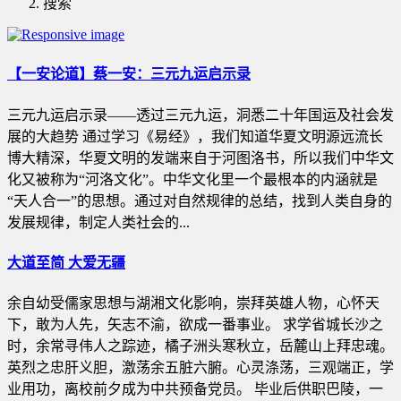
搜索
【一安论道】蔡一安：三元九运启示录
三元九运启示录——透过三元九运，洞悉二十年国运及社会发
展的大趋势 通过学习《易经》，我们知道华夏文明源远流长
博大精深，华夏文明的发端来自于河图洛书，所以我们中华文
化又被称为“河洛文化”。中华文化里一个最根本的内涵就是
“天人合一”的思想。通过对自然规律的总结，找到人类自身的
发展规律，制定人类社会的...
大道至简 大爱无疆
余自幼受儒家思想与湖湘文化影响，崇拜英雄人物，心怀天
下，敢为人先，矢志不渝，欲成一番事业。 求学省城长沙之
时，余常寻伟人之踪迹，橘子洲头寒秋立，岳麓山上拜忠魂。
英烈之忠肝义胆，激荡余五脏六腑。心灵涤荡，三观端正，学
业用功，离校前夕成为中共预备党员。 毕业后供职巴陵，一