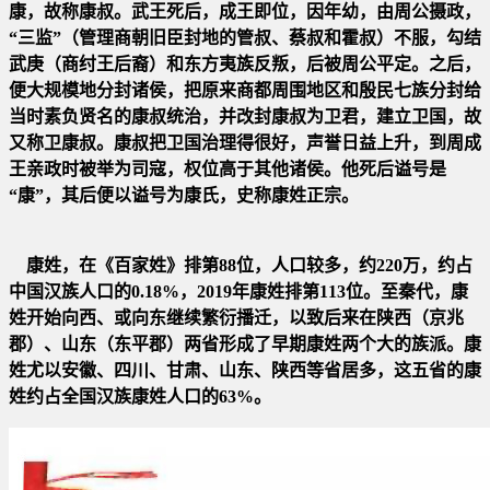
康，故称康叔。武王死后，成王即位，因年幼，由周公摄政，
“
三监”（管理商朝旧臣封地的管叔、蔡叔和霍叔）不服，勾结
武庚（商纣王后裔）和东方夷族反叛，后被周公平定。之后，
便大规模地分封诸侯，把原来商都周围地区和殷民七族分封给
当时素负贤名的康叔统治，并改封康叔为卫君，建立卫国，故
又称卫康叔。康叔把卫国治理得很好，声誉日益上升，到周成
王亲政时被举为司寇，权位高于其他诸侯。他死后谥号是
“康
”，其后便以谥号为康氏，史称康姓正宗。
康姓，在《百家姓》排第88位，人口较多，约220万，约占
中国汉族人口的0.18%，2019年康姓排第113位。至秦代，康
姓开始
向西、或向东继续繁衍播迁，以致后来在陕西（京兆
郡）、山东（东平郡）两省形成了早期康姓两个大的族派。康
姓尤以安
徽、四川、甘肃、山东、陕西等省居多，这五省的康
姓约占全国汉族康姓人口的63%。