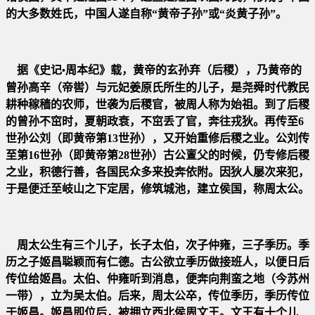
的大多
数姓氏，中国人遂自称“黄帝子孙”或“炎黄子孙”。
据《史记
周本纪》载，黄帝的玄孙弃（后稷），乃黄帝的
•
曾孙高辛（帝喾）与元妃姜原氏所生的儿子，是尧舜时代教民
耕种
稼穑的农师，世袭为后稷官，被周人称为始祖。到了后稷
的曾孙不窋时，夏朝政衰，不窋丢了官，奔往戎狄。再传至6
世孙公
刘（即黄帝第13世孙），又开始重修后稷之业。公刘传
至第16世孙（即黄帝第28世孙）古公亶父的时候，仍专修后稷
之业，
积德行善，各国民众多来投奔依附。因狄人屡次来犯，
于是便迁至岐山之下定居，修筑城池，建立侯国，称周太公。
周太公生有三个儿子，长子太伯，次子仲雍，三子季历。
季
历之子姬昌聪颖而有仁德。古公欲立季历做接班人，以便日后
传
位给姬昌。太伯、仲雍听到消息，便奔向荆蛮之地（今苏州
一带），立为吴太伯。后来，周太公卒，传位季历，季历传位
于
姬昌。姬昌即位后，被拥立西北侯周文王。文王有十个儿