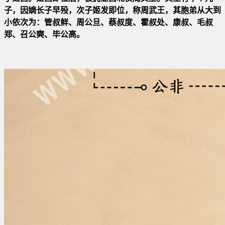
子，因嫡长子早殁，次子姬发即位，称周武王，其胞弟从大到
小依
次为：管叔鲜、周公旦、蔡叔度、霍叔处、康叔、毛叔
郑、召公奭、毕公高。