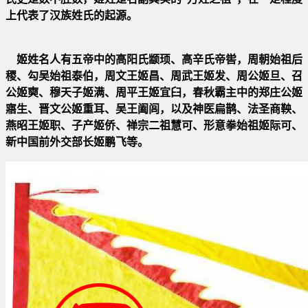
上代
表了汉族姓氏的起源。
姬姓名人有五帝中的高阳氏颛顼、高辛氏帝喾，周朝始祖后
稷、勾吴始祖泰伯，周文王姬昌、周武王姬发、周公姬旦、召
公
姬奭、穆天子姬满、周平王姬宜臼，春秋霸主中的郑庄公姬
寤生、晋文公姬重耳、吴王阖闾，以及神医扁鹊、法圣商鞅、
燕
昭王姬职、子产姬侨、禅宗二祖慧可、形意拳始祖姬际可、
新中国前外交部长姬鹏飞等。