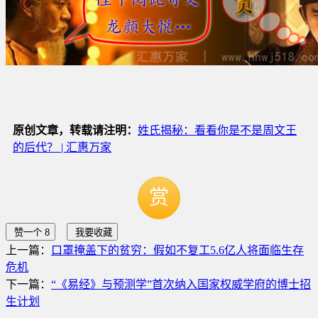
原创文章，转载请注明：
姓氏揭秘：看看你是不是周文王
的后代？ | 汇惠万家
赏
赞一个
8
我要收藏
上一篇：
口罩掩盖下的贫穷：假如不复工5.6亿人将面临生存
危机
下一篇：
“《易经》与预测学”首次纳入国家权威学府的博士招
生计划