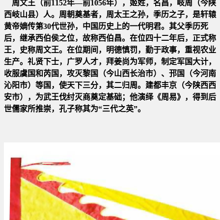
周文王（前1152年―前1056年），姬姓，名昌，岐周（今陕
西岐山县）人。周朝奠基者，周太王之孙，季历之子，是轩辕
黄
帝嫡传第30代世孙，中国历史上的一代明君。其父季历死
后，继承西伯侯之位，故称西伯昌。在位四十二年后，正式称
王，
史称周文王。在位期间，明德慎罚，勤于政事，重视农业
生产。礼贤下士，广罗人才，拜姜尚为军师，制定军国大计，
收
服虞国和芮国，攻灭黎国（今山西长治市）、邘国（今河南
沁阳市）等国，使天下三分，其二归周。建都丰京（今陕西西
安
市），为武王伐纣灭商奠定基础；他演绎《周易》，得到后
世儒家所推崇，孔子称其为“三代之英”。