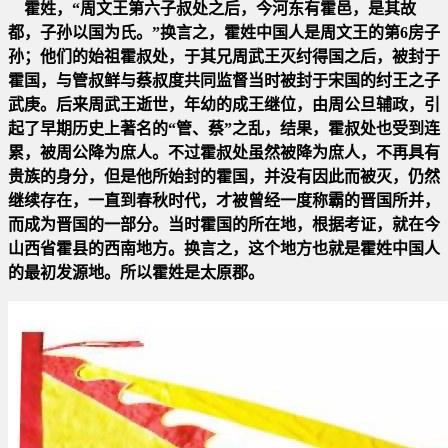
霍姓，“周文王第六子叔处之后，今河东有霍邑，是其故
都，子孙以国为氏。”换言之，霍姓中国人是周文王的第6房子
孙；
他们的始祖霍叔处，于其兄周武王灭纣得国之后，被封于
霍国，与管叔鲜与蔡叔度共同监督当时被封于宋国的纣王之子
武庚
。后来周武王逝世，年幼的成王继位，由周公旦辅政，引
起了早期历史上著名的“管、蔡”之乱，结果，霍叔处也受到连
累
，被周公降为庶人。不过霍叔处虽然被降为庶人，不再具有
贵族的身分，但是他所始封的霍国，并没有因此而被灭，仍然
继
续存在，一直到春秋时代，才被曾经一度称霸的晋国所并，
而成为晋国的一部分。当时霍国的所在地，根据考证，就在今
山
西省霍县的西南地方。换言之，这个地方也就是霍姓中国人
的最初发源地。所以霍姓是太原郡。