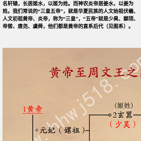
名轩辕，长居姬水，以姬为姓。而神
农炎帝居姜水，以姜为
姓。我们常说的“三皇五帝”，就是华夏民族的人文始祖伏羲、
人文初祖黄帝、炎帝，称为“三皇”
，“五帝”就是少昊、颛顼、
帝喾、唐尧、虞舜，他们都是黄帝的直系后代（见图系）。