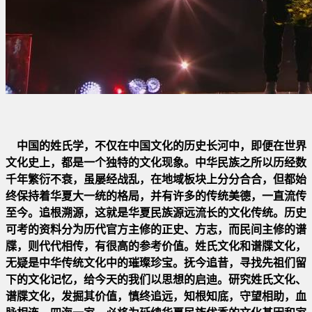
中国的姓氏学，不仅在中国文化的历史长河中，即便在世界
文化史上，都是一个独特的文化现象。中华民族之所以历经数
千
年繁衍不衰，虽屡经战乱，在地域板块上分分合合，但都始
终保持着华夏大一统的格局，并有许多的传统美德，一直流传
至
今。追根溯源，这就是华夏民族源远流长的文化传统。历史
可考的资料分为历代官方主修的正史、方志，而民间主修的谱
牒
，则代代相传，有很高的参考价值。姓氏文化和谱牒文化，
无疑是中华传统文化中的璀璨珍宝。抚今追昔，
寻找先祖们留
下
的文化记忆，给今天的我们以思想的启迪。研究姓氏文化、
谱牒文化，发掘其价值，慎终追远，知根知底，守望相助，血