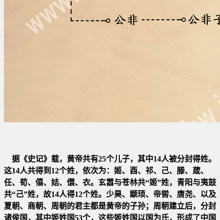
据《史记》载，黄帝共有25个儿子，其中14人被分封得姓。
这14人共得到12个姓，依次为：姬、酉、祁、己、滕、葴、
任、
荀、僖、姞、
儇、衣。玄嚣与苍林共“
姬
”姓，青阳与夷鼓
共“
己
”姓，故14人得12个姓。少昊、颛顼、帝喾、唐尧、以及
夏朝、
商朝、周朝的君主都是黄帝的子孙；周朝建立后，分封
诸侯国，其中姬姓国53个，这些姬姓国以国为氏，形成了中国