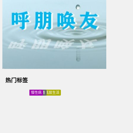
热门标签
改革
道德
分析
医疗
改革
毛主席
易经
智慧
姓氏文化
谱牒文化
百家姓
家谱
疫情
口罩
物价
涨价
贫富悬殊
两极分化
共同富裕
数字
玄机
风水
能量
磁场
改运
打压中医
抹黑中医
反中医
组织
阴谋
危机
易经
预测学
博士
研究生
公有制经济
私有制
人民领袖
央视
采访
汇惠万家
蔡一安
易经
智慧
解析
人生
密码
丁香医生
养生
秘诀
中医
蔡一安
汇惠万家
端午感怀
汇惠万家
生命之轮
平台作用
创业
故事
蔡一安
信用中国
年会
诚信
企业
荣誉
蔡一安
姓氏文化
宗亲
商务
活动
易学
汇智人生
智慧
讲座
电子商务
诚信
汇惠万家
示范企业
疫情
情况
工作
研究
怀念
亲人
关注社会底层生活
撞墙
选择
智慧
雨泽
书画院
中医
养生之道
亚健康
慢性病