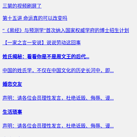
三舅的视频刷屏了
第十五讲 命运真的可以改变吗
“《易经》与预测学”首次纳入国家权威学府的博士招生计划
【一家之言一安说】说说劳动这回事
姓氏揭秘：看看你是不是周文王的后代...
中国的姓氏学，不仅在中国文化的历史长河中，即...
婚恋交友
声明：请各位会员理性发言，杜绝诋毁、侮辱、谩...
生活琐事
声明：请各位会员理性发言，杜绝诋毁、侮辱、谩...